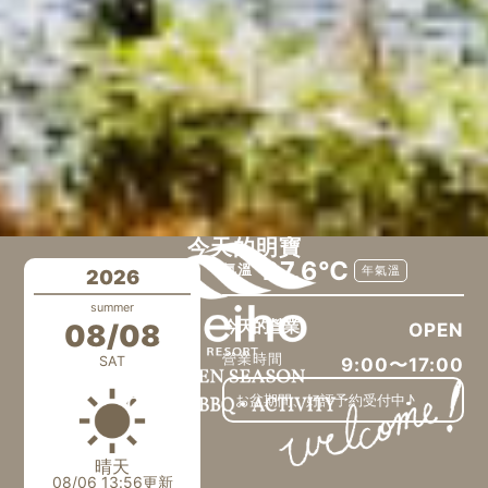
…
今天的明寶
27.6℃
氣溫
年氣溫
2026
summer
今天的營業
08/08
OPEN
營業時間
SAT
9:00〜17:00
お盆期間、好評予約受付中♪
晴天
08/06 13:56更新