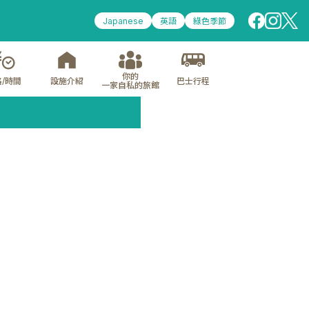
Japanese
英語
綠色季節
你的
/時間
設施介紹
巴士行程
一家自私的旅館