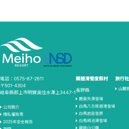
電話：0575-87-2811
團體滑雪度假村
旅行社
〒501-4304
山麓
長野縣
岐阜縣郡上市明寶奥住水澤上3447-1
鹿島矢滑雪場
白馬八方尾根滑雪場
公司簡介
白馬岩岳雪原
隱私權政策
白馬栂池滑雪場
2025年安全報告
龍嶽山公園
詢問