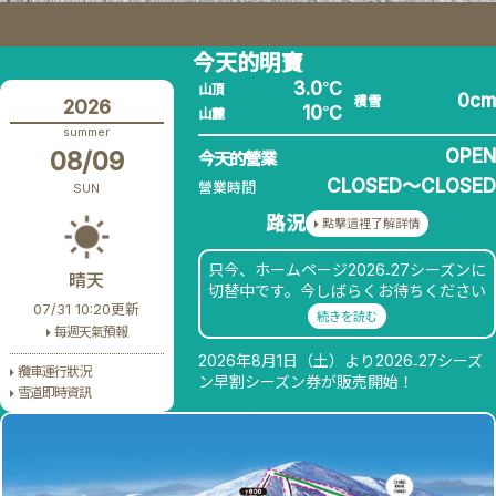
今天的明寶
3.0℃
山頂
0cm
積雪
2026
10℃
山麓
summer
08/09
OPEN
今天的營業
CLOSED〜CLOSED
營業時間
SUN
路況
點擊這裡了解詳情
只今、ホームページ2026₋27シーズンに
晴天
切替中です。今しばらくお待ちください
07/31 10:20更新
ませ。
続きを読む
每週天氣預報
2026年8月1日（土）より2026₋27シーズ
纜車運行狀況
ン早割シーズン券が販売開始！
雪道即時資訊