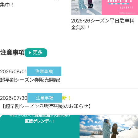
集中！
2025-26シーズン平日駐車料
金無料！
注意事項
更多
2026/08/01
注意事項
超早割シーズン券販売開始!
2026/07/30
新！
注意事項
【超早割シーズン券販売開始のお知らせ】
WEB購買絕對有優勢！
混雑回避
WEBから購入で
＆次回以降は
直接ゲレンデ
へ！