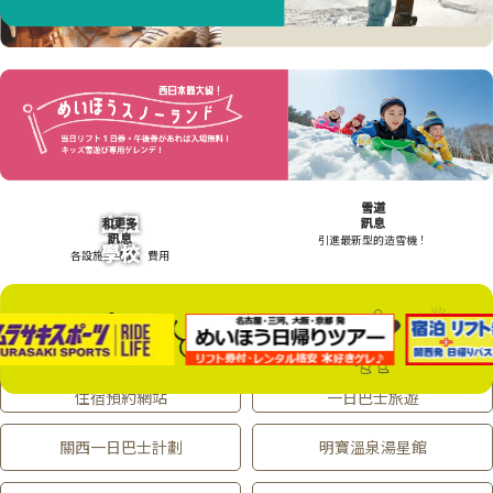
雪道
出租
和更多
訊息
訊息
引進最新型的造雪機！
學校
各設施，時間，費用
明寶滑雪場
來自名古屋，三河，一宮，岐阜
住宿預約網站
一日巴士旅遊
關西一日巴士計劃
明寶溫泉湯星館