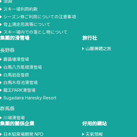
洽詢
スキー場利用約款
シーズン券ご利用についての注意事項
雪上滑走用具等について
スキー場内での落とし物について
集團的滑雪場
旅行社
山麓團體之旅
長野縣
鹿島槍滑雪場
白馬八方尾根滑雪場
白馬岩岳雪原
白馬木母池滑雪場
龍王PARK滑雪場
Sugadaira Haresky Resort
群馬縣
川場滑雪場
集團的關係企業
好用的網站
日本駐車場開発 NPD
天氣預報