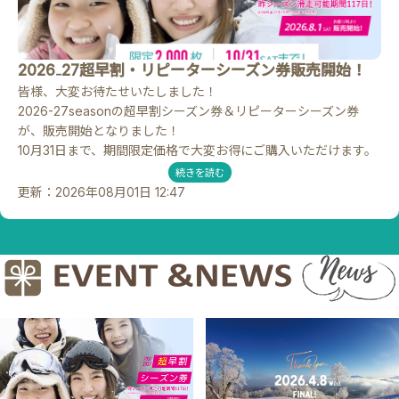
2026₋27超早割・リピーターシーズン券販売開始！
皆様、大変お待たせいたしました！
2026-27seasonの超早割シーズン券＆リピーターシーズン券
が、販売開始となりました！
10月31日まで、期間限定価格で大変お得にご購入いただけます。
今シーズンも特典盛りだくさんです♪
続きを読む
更新：2026年08月01日 12:47
ご購入はHPお知らせよりお進みくださいね♪
※2026₋27シーズンのリフト料金はホームページよりご確認くだ
さい。
※2026₋27シーズンよりリフト運行開始時刻が変更となります。
※平日・土日祝日 8：00～16：30 2月/土日祝日 7：30～
16：30